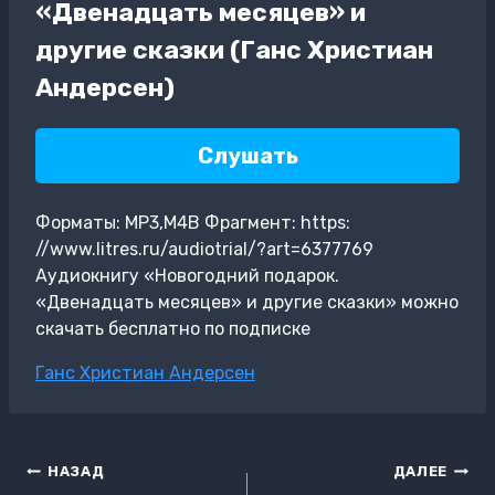
«Двенадцать месяцев» и
другие сказки (Ганс Христиан
Андерсен)
Слушать
Форматы: MP3,M4B Фрагмент: https:
//www.litres.ru/audiotrial/?art=6377769
Аудиокнигу «Новогодний подарок.
«Двенадцать месяцев» и другие сказки» можно
скачать бесплатно по подписке
Метки
Ганс Христиан Андерсен
записи:
Навигация
НАЗАД
ДАЛЕЕ