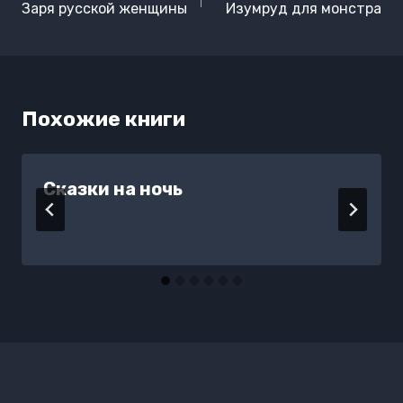
по
Заря русской женщины
Изумруд для монстра
записям
Похожие книги
Сказки на ночь