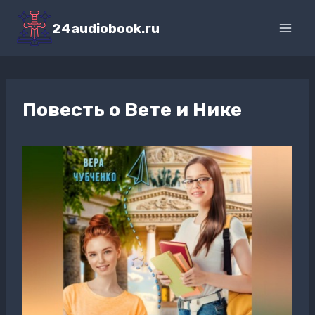
Перейти
к
24audiobook.ru
содержимому
Повесть о Вете и Нике