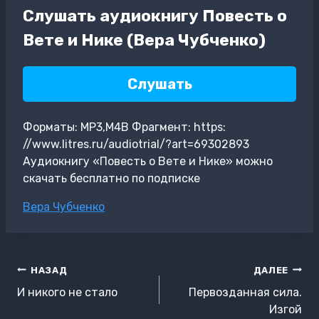
Слушать аудиокнигу Повесть о
Вете и Нике (Вера Чубченко)
Слушать
Форматы: MP3,M4B Фрагмент: https:
//www.litres.ru/audiotrial/?art=69302893
Аудиокнигу «Повесть о Вете и Нике» можно
скачать бесплатно по подписке
Метки
Вера Чубченко
записи:
Навигация
НАЗАД
ДАЛЕЕ
по
И никого не стало
Первозданная сила.
записям
Изгой