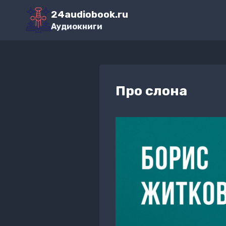
Перейти
24audiobook.ru
к
Аудиокниги
содержимому
Про слона