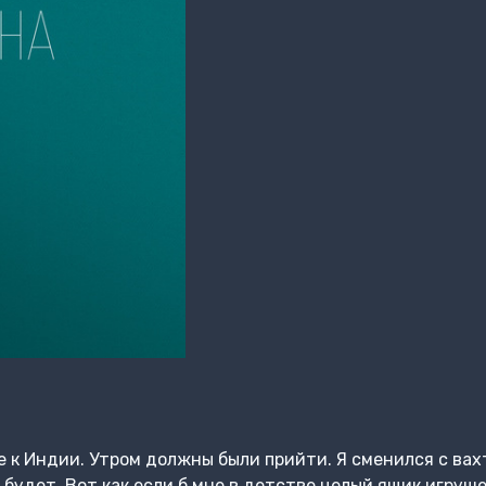
 к Индии. Утром должны были прийти. Я сменился с вахт
м будет. Вот как если б мне в детстве целый ящик игруш