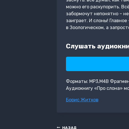
можно его раскупорить. Всё
забормочут непонятно – не 
заиграет. И слоны! Главное 
в Зоологическом, а запрост
Слушать аудиокни
Форматы: MP3,M4B Фрагмент:
Аудиокнигу «Про слона» мо
Метки
Борис Житков
записи:
Навигация
НАЗАД