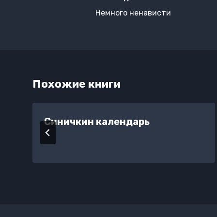
по
Немного ненависти
записям
Похожие книги
Синичкин календарь