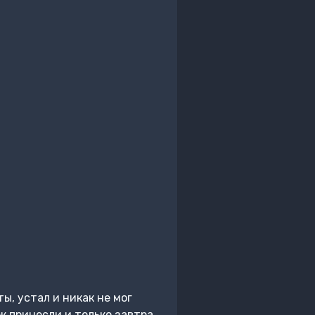
ы, устал и никак не мог
ек принесли и только завтра