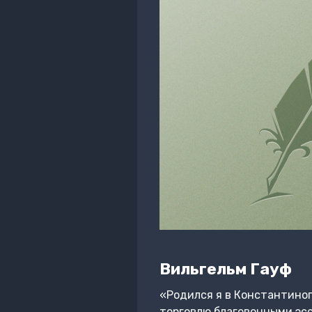
Вильгельм Гауф
«Родился я в Константиноп
торговлю благовонными эс