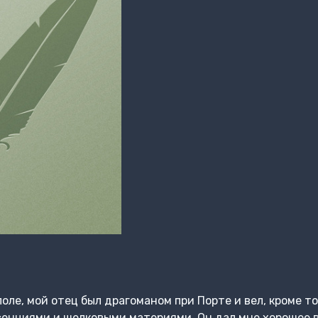
оле, мой отец был драгоманом при Порте и вел, кроме т
сенциями и шелковыми материями. Он дал мне хорошее 