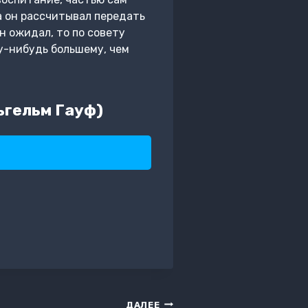
а он рассчитывал передать
н ожидал, то по совету
му-нибудь большему, чем
ьгельм Гауф)
ДАЛЕЕ