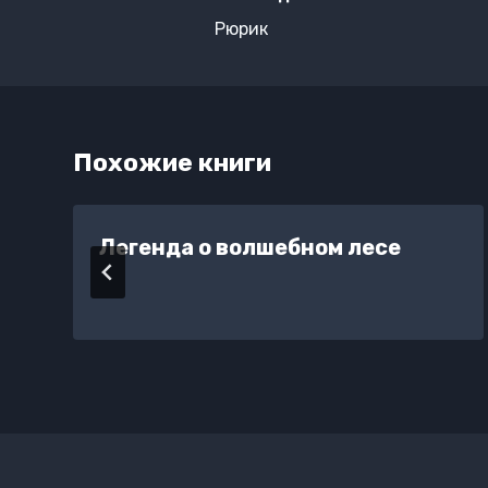
по
Рюрик
записям
Похожие книги
Легенда о волшебном лесе