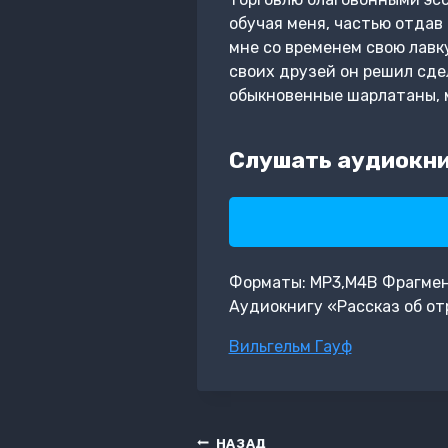
обучая меня, частью отдав
мне со временем свою лавку
своих друзей он решил сдел
обыкновенные шарлатаны, 
Слушать аудиокни
Форматы: MP3,M4B Фрагмент:
Аудиокнигу «Рассказ об от
Метки
Вильгельм Гауф
записи:
Навигация
НАЗАД