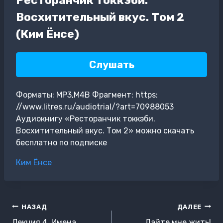
Восхитительный вкус. Том 2
(Ким Ёнсе)
Слушать
Форматы: MP3,M4B Фрагмент: https:
//www.litres.ru/audiotrial/?art=70988053
Аудиокнигу «Ресторанчик токкэби.
Восхитительный вкус. Том 2» можно скачать
бесплатно по подписке
Метки
Ким Ёнсе
записи:
Навигация
НАЗАД
ДАЛЕЕ
по
Лекция 4. Имена
Дайте мне жить!