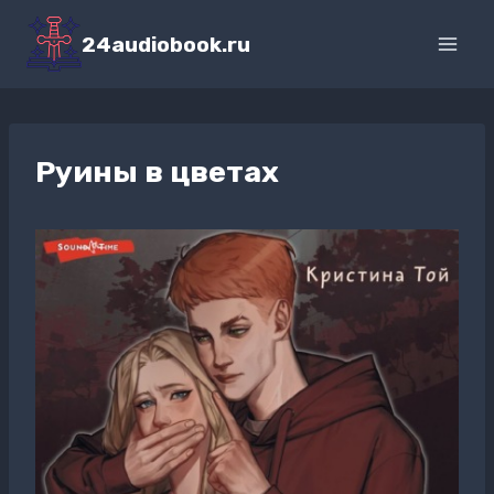
Перейти
к
24audiobook.ru
содержимому
Руины в цветах