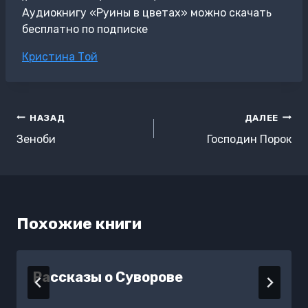
Аудиокнигу «Руины в цветах» можно скачать
бесплатно по подписке
Метки
Кристина Той
записи:
Навигация
НАЗАД
ДАЛЕЕ
по
Зеноби
Господин Порок
записям
Похожие книги
Рассказы о Суворове