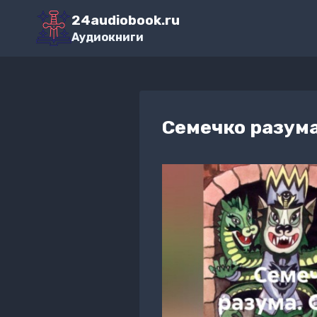
Перейти
24audiobook.ru
к
Аудиокниги
содержимому
Семечко разума