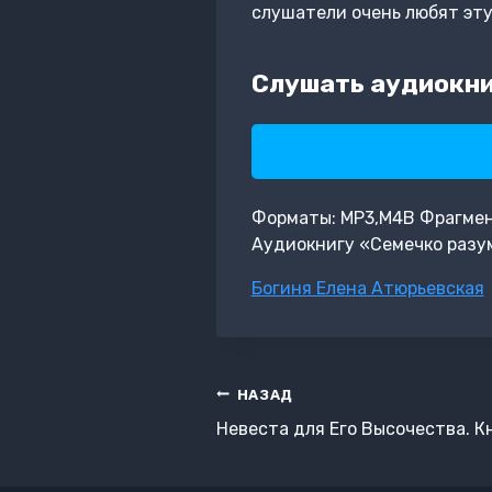
слушатели очень любят эту
Слушать аудиокни
Форматы: MP3,M4B Фрагмент:
Аудиокнигу «Семечко разум
Метки
Богиня Елена Атюрьевская
записи:
Навигация
НАЗАД
по
Невеста для Его Высочества. Кн
записям