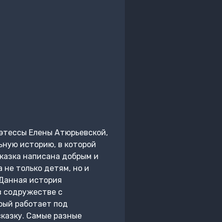
оэтессы Елены Атюрьевской,
ьную историю, в которой
Сказка написана добрым и
 не только детям, но и
 Данная история
в содружестве с
рый работает под
казку. Самые разные