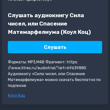
Слушать аудиокнигу Сила
чисел, или Спасение
Матемарфелиума (Коул Коц)
Слушать
Форматы: MP3,M4B Фрагмент: https:
//www.litres.ru/audiotrial/?art=69639880
Аудиокнигу «Сила чисел, или Спасение
Матемарфелиума» можно скачать бесплатно по
подписке
Метки
Коул Коц
записи: