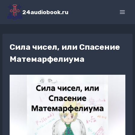
Перейти
к
24audiobook.ru
содержимому
Сила чисел, или Спасение
Матемарфелиума