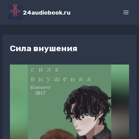
Перейти
к
24audiobook.ru
содержимому
Сила внушения