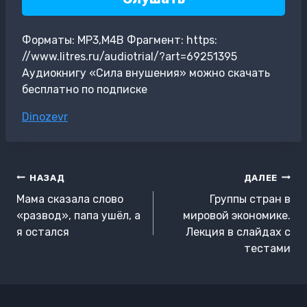
Форматы: MP3,M4B Фрагмент: https:
//www.litres.ru/audiotrial/?art=69251395
Аудиокнигу «Сила внушения» можно скачать
бесплатно по подписке
Метки
Dinozevr
записи:
Навигация
НАЗАД
ДАЛЕЕ
по
Мама сказала слово
Группы стран в
записям
«развод», папа ушёл, а
мировой экономике.
я остался
Лекция в слайдах с
тестами