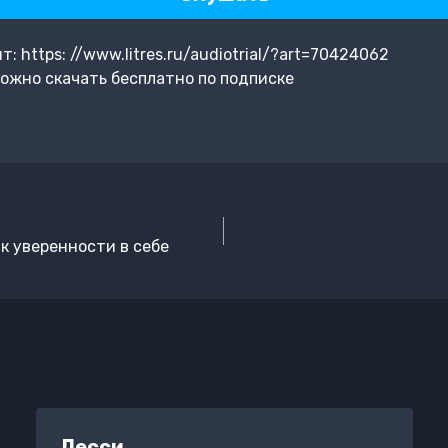
 https: //www.litres.ru/audiotrial/?art=70424062
ожно скачать бесплатно по подписке
 к уверенности в себе
Лесси