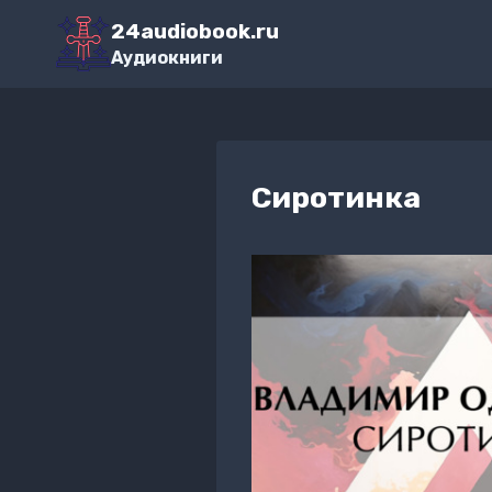
Перейти
24audiobook.ru
к
Аудиокниги
содержимому
Сиротинка