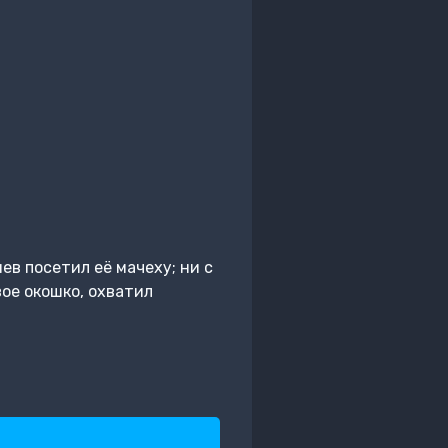
ев посетил её мачеху; ни с
вое окошко, охватил