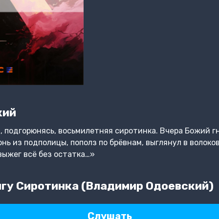
кий
, подгорюнясь, восьмилетняя сиротинка. Вчера Божий гн
гонь из подполицы, пополз по брёвнам, выглянул в волоко
выжег всё без остатка…»
гу Сиротинка (Владимир Одоевский)
Слушать