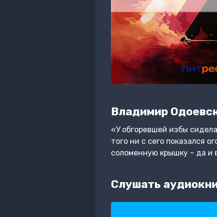
Владимир Одоевс
«У обгоревшей избы сидела
того ни с сего показался о
соломенную крышку – да и 
Слушать аудиокни