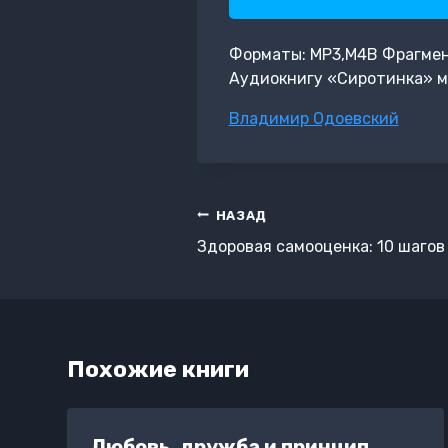
Форматы: MP3,M4B Фрагмент:
Аудиокнигу «Сиротинка» м
Метки
Владимир Одоевский
записи:
Навигация
НАЗАД
по
Здоровая самооценка: 10 шагов
записям
Похожие книги
Любовь, дружба и принцип