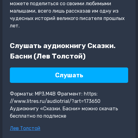
можете поделиться со своими любимыми
малышами, всего лишь рассказав им одну из
чудесных историй великого писателя прошлых
лет.
Слушать аудиокнигу Сказки.
Басни (Лев Толстой)
Слушать
Форматы: MP3,M4B Фрагмент: https:
//www.litres.ru/audiotrial/?art=173650
Аудиокнигу «Сказки. Басни» можно скачать
бесплатно по подписке
Метки
Лев Толстой
записи: