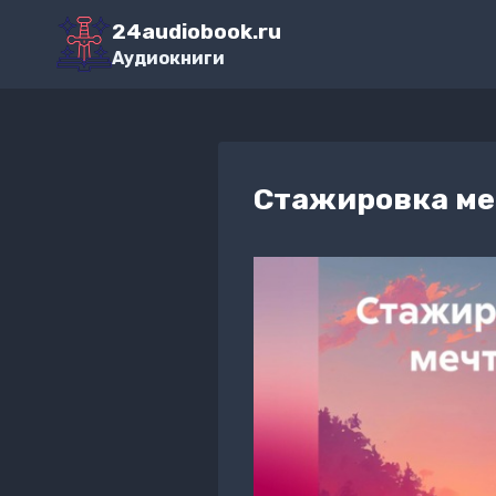
Перейти
24audiobook.ru
к
Аудиокниги
содержимому
Стажировка м