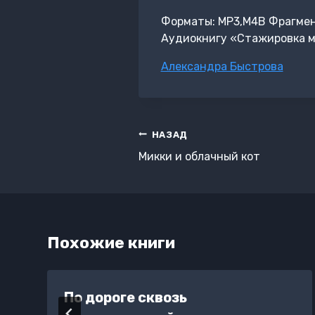
Форматы: MP3,M4B Фрагмент:
Аудиокнигу «Стажировка м
Метки
Александра Быстрова
записи:
Навигация
НАЗАД
по
Микки и облачный кот
записям
Похожие книги
По дороге сквозь