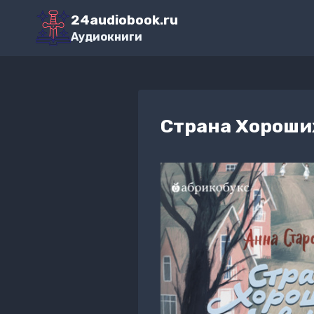
Перейти
24audiobook.ru
к
Аудиокниги
содержимому
Страна Хороши