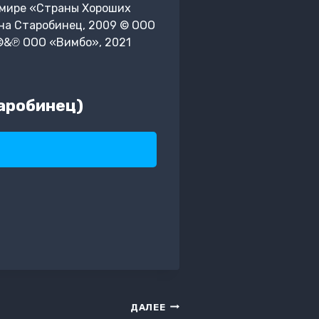
в мире «Страны Хороших
на Старобинец, 2009 © ООО
©&℗ ООО «Вимбо», 2021
аробинец)
ДАЛЕЕ