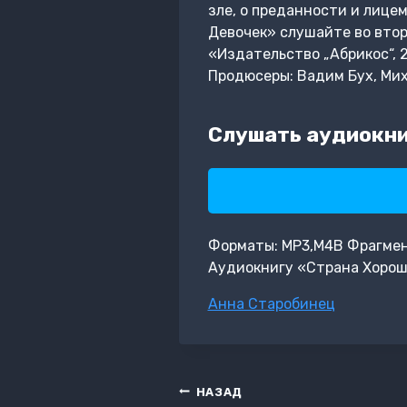
зле, о преданности и лице
Девочек» слушайте во втор
«Издательство „Абрикос“,
Продюсеры: Вадим Бух, Ми
Слушать аудиокни
Форматы: MP3,M4B Фрагмент:
Аудиокнигу «Страна Хорош
Метки
Анна Старобинец
записи:
Навигация
НАЗАД