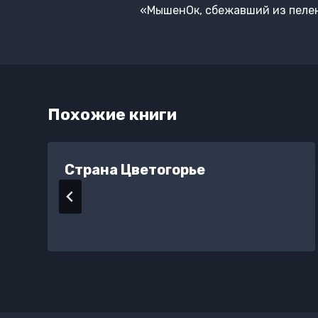
по
«МышенОк, сбежавший из пеле
записям
Похожие книги
Страна Цветогорье