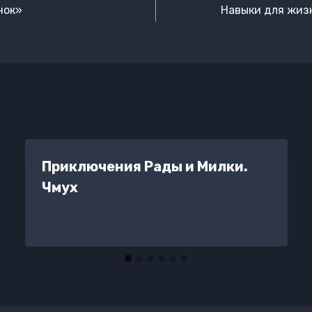
нок»
Навыки для жизн
Приключения Рады и Милки.
Чмух