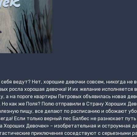
себя ведут? Нет, хорошие девочки совсем, никогда не в
вых росла хорошая девочка! И их желание исполняется в
у, а на пороге квартиры Петровых объявилась новая дев
. Но как же Поля? Полю отправили в Страну Хороших Дев
олезную пищу, все делают по расписанию и обожают убо
гда! Если только верный пес Балбес не разнюхает путь 
а Хороших Девочек» – изобретательная и остроумная д
нтастические приключения соседствуют с серьезными р