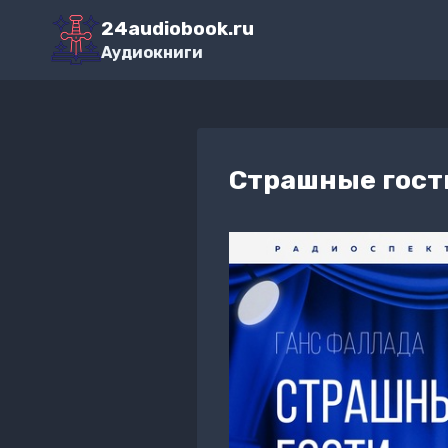
Перейти
24audiobook.ru
к
Аудиокниги
содержимому
Страшные гост