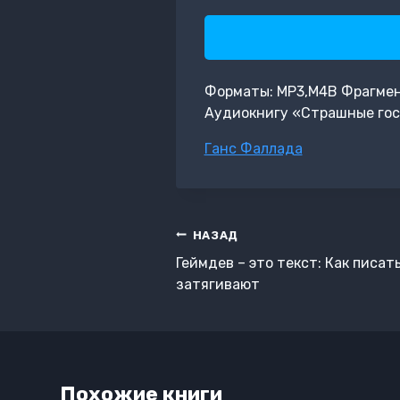
Форматы: MP3,M4B Фрагмент:
Аудиокнигу «Страшные гос
Метки
Ганс Фаллада
записи:
Навигация
НАЗАД
по
Геймдев – это текст: Как писат
записям
затягивают
Похожие книги