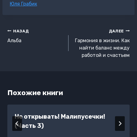
Метки
Юля Грабик
записи:
Навигация
НАЗАД
ДАЛЕЕ
по
Альба
Гармония в жизни. Как
записям
найти баланс между
работой и счастьем
Похожие книги
Не открывать! Малипусечки!
(Часть 3)