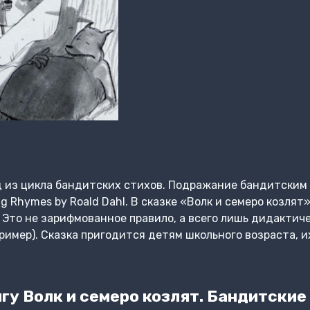
д из цикла бандитских стихов. Подражание бандитским
ng Rhymes by Roald Dahl. В сказке «Волк и семеро козлят
Это не зарифмованное правило, а всего лишь дидактич
ример). Сказка пригодится детям школьного возраста, 
у Волк и семеро козлят. Бандитские 