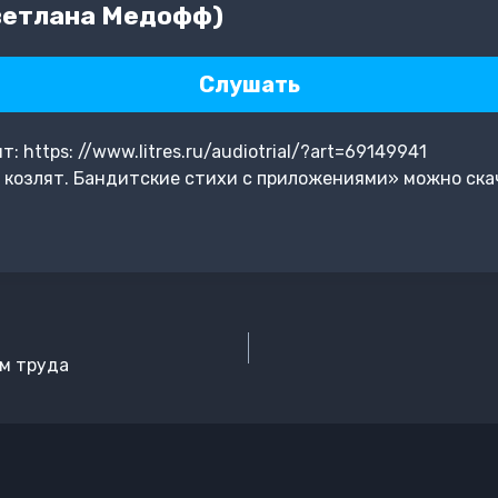
ветлана Медофф)
Слушать
 https: //www.litres.ru/audiotrial/?art=69149941
 козлят. Бандитские стихи с приложениями» можно ска
ям труда