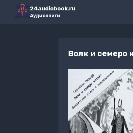
Перейти
24audiobook.ru
к
Аудиокниги
содержимому
Волк и семеро 