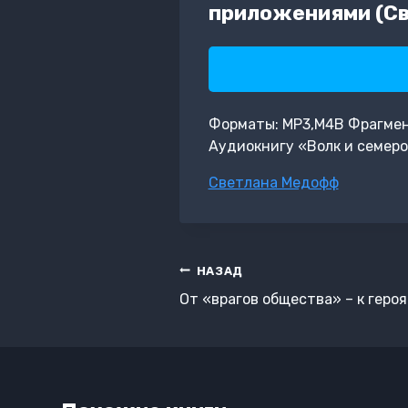
приложениями (С
Форматы: MP3,M4B Фрагмент:
Аудиокнигу «Волк и семеро
Метки
Светлана Медофф
записи:
Навигация
НАЗАД
по
От «врагов общества» – к геро
записям