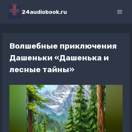
Перейти
к
24audiobook.ru
содержимому
Волшебные приключения
Дашеньки «Дашенька и
лесные тайны»