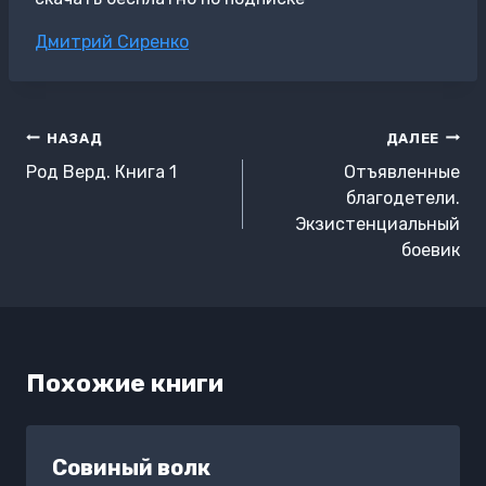
Метки
Дмитрий Сиренко
записи:
Навигация
НАЗАД
ДАЛЕЕ
по
Род Верд. Книга 1
Отъявленные
записям
благодетели.
Экзистенциальный
боевик
Похожие книги
Совиный волк