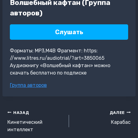
Волшебный кафтан (Группа
авторов)
Слушать
Форматы: MP3,M4B Фрагмент: https:
//www.litres.ru/audiotrial/?art=3850065
Аудиокнигу «Волшебный кафтан» можно
скачать бесплатно по подписке
Метки
Группа авторов
записи:
Навигация
НАЗАД
ДАЛЕЕ
по
Кинетический
Карабас
записям
интеллект