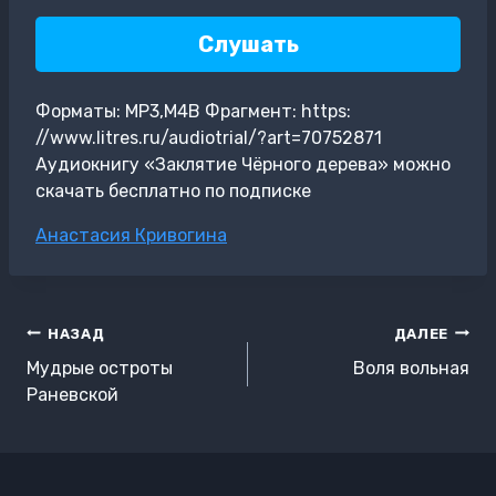
Слушать
Форматы: MP3,M4B Фрагмент: https:
//www.litres.ru/audiotrial/?art=70752871
Аудиокнигу «Заклятие Чёрного дерева» можно
скачать бесплатно по подписке
Метки
Анастасия Кривогина
записи:
Навигация
НАЗАД
ДАЛЕЕ
по
Мудрые остроты
Воля вольная
записям
Раневской