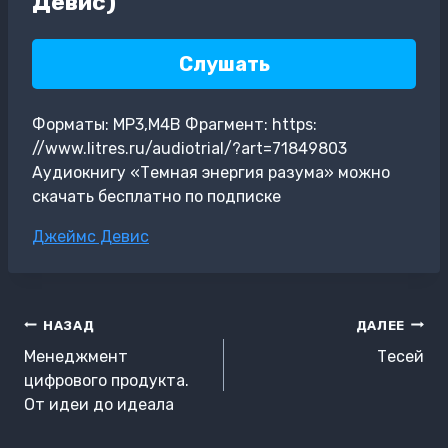
Девис)
Слушать
Форматы: MP3,M4B Фрагмент: https:
//www.litres.ru/audiotrial/?art=71849803
Аудиокнигу «Темная энергия разума» можно
скачать бесплатно по подписке
Метки
Джеймс Девис
записи:
Навигация
НАЗАД
ДАЛЕЕ
по
Менеджмент
Тесей
записям
цифрового продукта.
От идеи до идеала