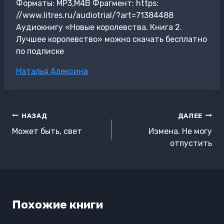
Форматы: MP3,M4B Фрагмент: https:
//www.litres.ru/audiotrial/?art=71384488
Аудиокнигу «Новые королевства. Книга 2.
Лучшее королевство» можно скачать бесплатно
по подписке
Метки
Наталья Алексина
записи:
Навигация
НАЗАД
ДАЛЕЕ
по
Может быть, свет
Измена. Не могу
записям
отпустить
Похожие книги