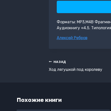
Форматы: MP3,M4B Фрагмент:
Аудиокнигу «4.5. Типологи
Метки
Алексей Ребров
записи:
Навигация
НАЗАД
по
Ход лягушкой под королеву
записям
Похожие книги