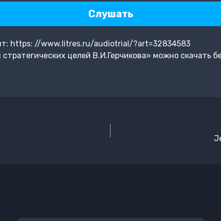
Слушать
 https: //www.litres.ru/audiotrial/?art=32834583
я стратегических целей В.И.Герчикова» можно скачать б
J