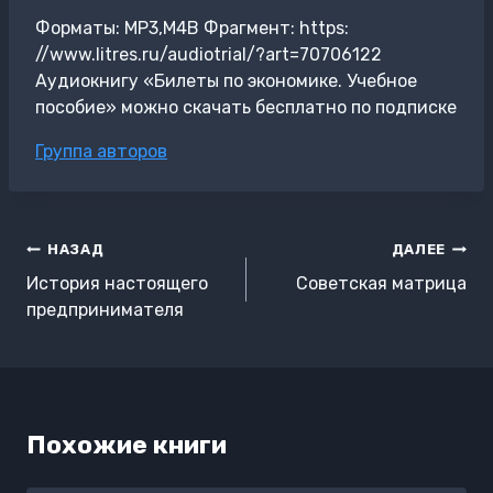
Форматы: MP3,M4B Фрагмент: https:
//www.litres.ru/audiotrial/?art=70706122
Аудиокнигу «Билеты по экономике. Учебное
пособие» можно скачать бесплатно по подписке
Метки
Группа авторов
записи:
Навигация
НАЗАД
ДАЛЕЕ
по
История настоящего
Советская матрица
записям
предпринимателя
Похожие книги