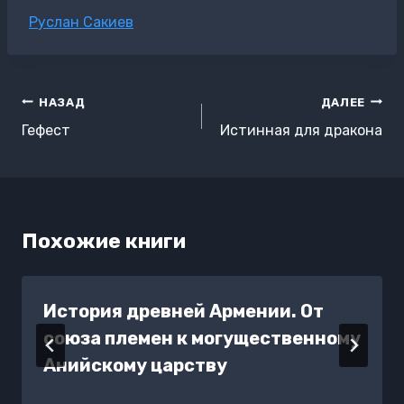
Метки
Руслан Сакиев
записи:
Навигация
НАЗАД
ДАЛЕЕ
по
Гефест
Истинная для дракона
записям
Похожие книги
История древней Армении. От
союза племен к могущественному
Анийскому царству