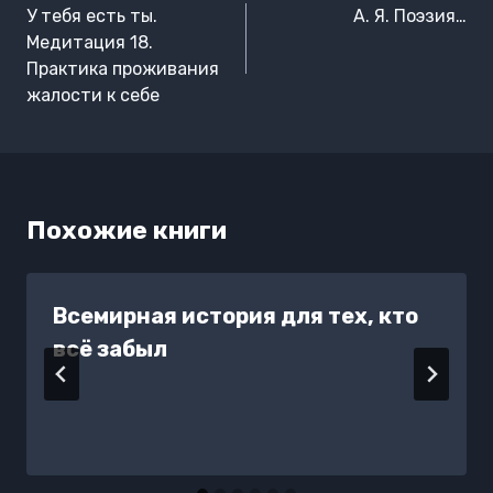
по
У тебя есть ты.
А. Я. Поэзия…
записям
Медитация 18.
Практика проживания
жалости к себе
Похожие книги
Всемирная история для тех, кто
всё забыл