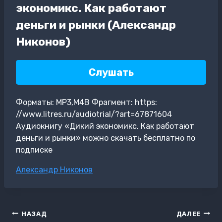
экономикс. Как работают
деньги и рынки (Александр
Никонов)
Слушать
Форматы: MP3,M4B Фрагмент: https:
//www.litres.ru/audiotrial/?art=67871604
Аудиокнигу «Дикий экономикс. Как работают
деньги и рынки» можно скачать бесплатно по
подписке
Метки
Александр Никонов
записи:
Навигация
НАЗАД
ДАЛЕЕ