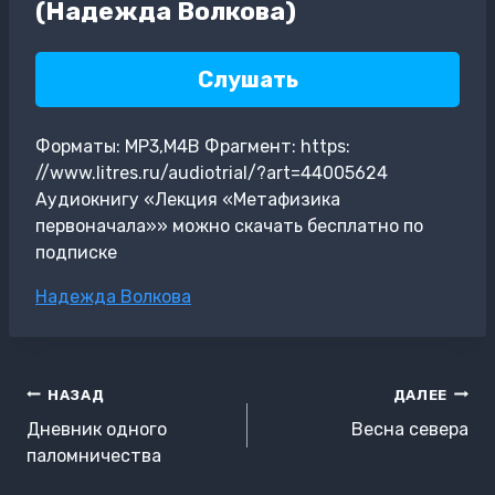
(Надежда Волкова)
Слушать
Форматы: MP3,M4B Фрагмент: https:
//www.litres.ru/audiotrial/?art=44005624
Аудиокнигу «Лекция «Метафизика
первоначала»» можно скачать бесплатно по
подписке
Метки
Надежда Волкова
записи:
Навигация
НАЗАД
ДАЛЕЕ
по
Дневник одного
Весна севера
записям
паломничества