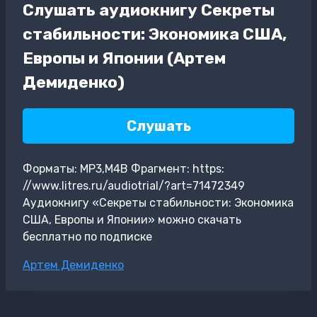
Слушать аудиокнигу Секреты
стабильности: Экономика США,
Европы и Японии (Артем
Демиденко)
Слушать
Форматы: MP3,M4B Фрагмент: https:
//www.litres.ru/audiotrial/?art=71472349
Аудиокнигу «Секреты стабильности: Экономика
США, Европы и Японии» можно скачать
бесплатно по подписке
Метки
Артем Демиденко
записи: