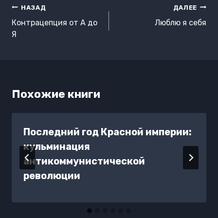
Навигация
НАЗАД
ДАЛЕЕ
по
Контрацепция от А до
Люблю я себя
записям
Я
Похожие книги
Последний год Красной империи:
кульминация
антикоммунистической
революции