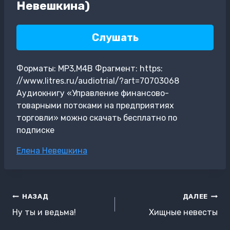
Невешкина)
Слушать
Форматы: MP3,M4B Фрагмент: https:
//www.litres.ru/audiotrial/?art=70703068
Аудиокнигу «Управление финансово-
товарными потоками на предприятиях
торговли» можно скачать бесплатно по
подписке
Метки
Елена Невешкина
записи:
Навигация
НАЗАД
ДАЛЕЕ
по
Ну ты и ведьма!
Хищные невесты
записям