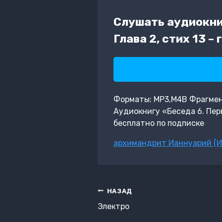
Слушать аудиокни
Глава 2, стих 13 –
Форматы: MP3,M4B Фрагмент:
Аудиокнигу «Беседа 6. Перв
бесплатно по подписке
Метки
архимандрит Ианнуарий (И
записи:
Навигация
НАЗАД
по
Электро
записям