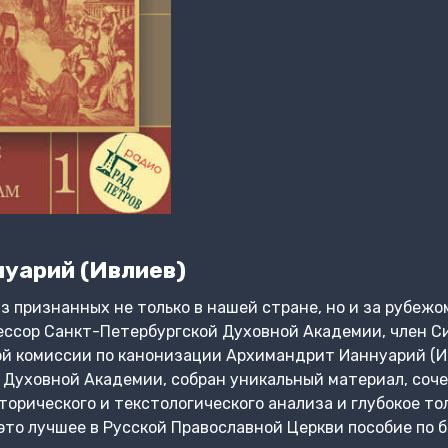
уарий (Ивлиев)
из признанных не только в нашей стране, но и за рубе
ессор Санкт-Петербургской Духовной Академии, член С
й комиссии по канонизации Архимандрит Ианнуарий (Ив
в Духовной Академии, собран уникальный материал, соч
торического и текстологического анализа и глубокое то
это лучшее в Русской Православной Церкви пособие по б