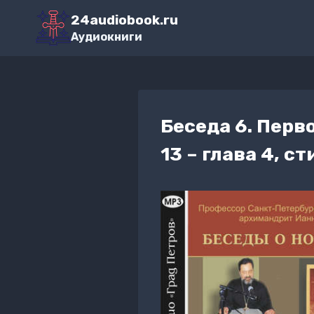
Перейти
24audiobook.ru
к
Аудиокниги
содержимому
Беседа 6. Перв
13 – глава 4, ст