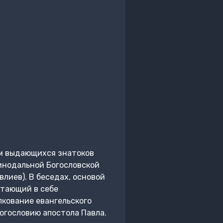
жом выдающихся знатоков
инодальной Богословской
лиев). В беседах, основой
етающий в себе
лкование евангельского
огословию апостола Павла.