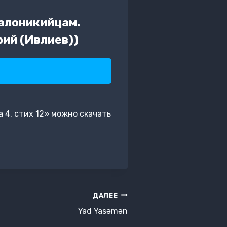
салоникийцам.
рий (Ивлиев))
а 4, стих 12» можно скачать
ДАЛЕЕ
Yad Yasəmən