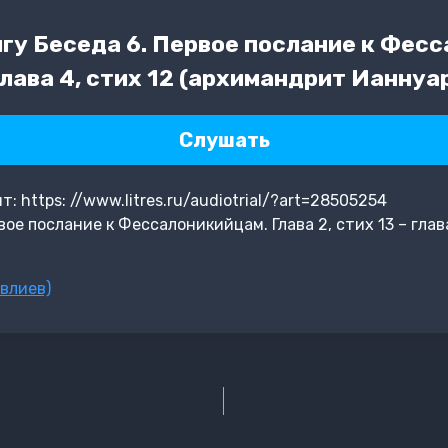
гу Беседа 6. Первое послание к Фес
 глава 4, стих 12 (архимандрит Ианнуа
Слушать
 https: //www.litres.ru/audiotrial/?art=28505254
ое послание к Фессалоникийцам. Глава 2, стих 13 – глав
влиев)