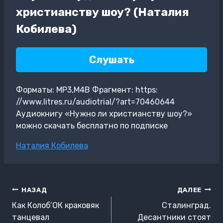
христианству шоу? (Наталия
Кобилева)
Слушать
Форматы: MP3,M4B Фрагмент: https:
//www.litres.ru/audiotrial/?art=70460644
Аудиокнигу «Нужно ли христианству шоу?»
можно скачать бесплатно по подписке
Метки
Наталия Кобилева
записи:
Навигация
НАЗАД
ДАЛЕЕ
по
Как Колоб’ОК краковяк
Сталинград.
записям
танцевал
Десантники стоят