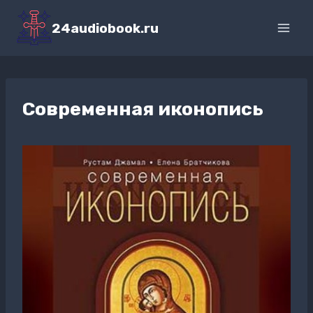
Перейти
к
24audiobook.ru
содержимому
Современная иконопись