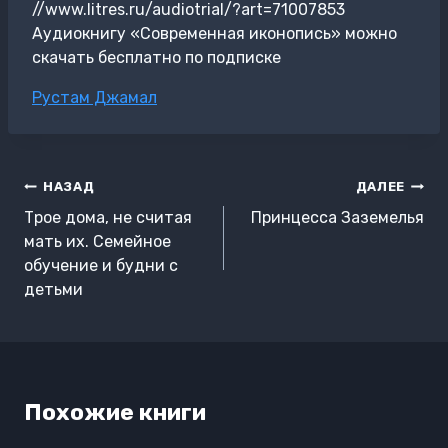
//www.litres.ru/audiotrial/?art=71007853
Аудиокнигу «Современная иконопись» можно
скачать бесплатно по подписке
Метки
Рустам Джамал
записи:
Навигация
НАЗАД
ДАЛЕЕ
по
Трое дома, не считая
Принцесса Заземелья
записям
мать их. Семейное
обучение и будни с
детьми
Похожие книги