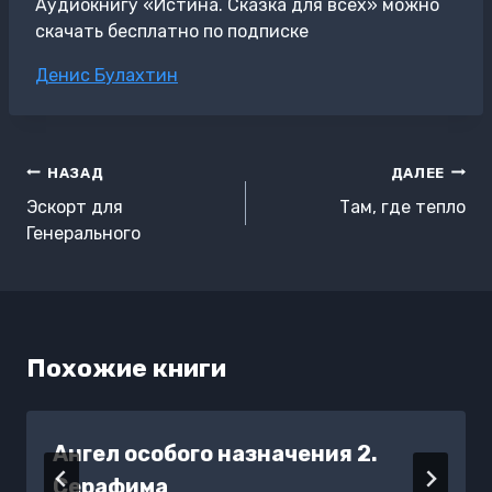
Аудиокнигу «Истина. Сказка для всех» можно
скачать бесплатно по подписке
Метки
Денис Булахтин
записи:
Навигация
НАЗАД
ДАЛЕЕ
по
Эскорт для
Там, где тепло
записям
Генерального
Похожие книги
Ангел особого назначения 2.
Серафима