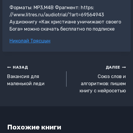
Форматы: MP3,M4B Фрагмент: https:
//www.litres.ru/audiotrial/?art=69564943
Аудиокнигу «Как христиане уничижают своего
Бога» можно скачать бесплатно по подписке
Метки
Николай Трясцын
записи:
Навигация
НАЗАД
ДАЛЕЕ
по
Вакансия для
Союз слов и
записям
маленькой леди
алгоритмов: пишем
книгу с нейросетью
Похожие книги