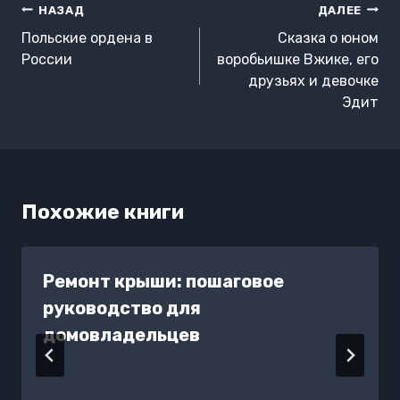
Навигация
НАЗАД
ДАЛЕЕ
по
Польские ордена в
Сказка о юном
записям
России
воробьишке Вжике, его
друзьях и девочке
Эдит
Похожие книги
Ремонт крыши: пошаговое
руководство для
домовладельцев