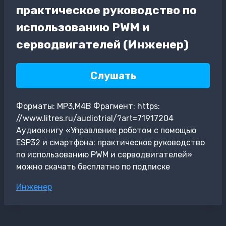
практическое руководство по
использованию PWM и
серводвигателей (Инженер)
Слушать
Форматы: MP3,M4B Фрагмент: https:
//www.litres.ru/audiotrial/?art=71917204
Аудиокнигу «Управление роботом с помощью
ESP32 и смартфона: практическое руководство
по использованию PWM и серводвигателей»
можно скачать бесплатно по подписке
Метки
Инженер
записи: