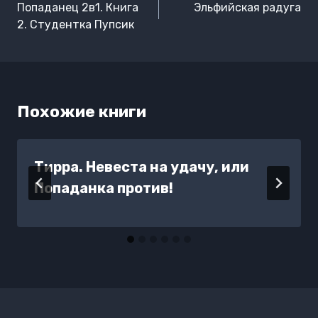
по
Попаданец 2в1. Книга
Эльфийская радуга
записям
2. Студентка Пупсик
Похожие книги
Тирра. Невеста на удачу, или
Попаданка против!