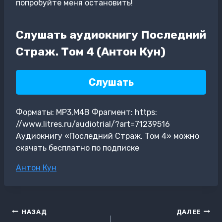
попробуйте меня остановить!
Слушать аудиокнигу Последний
Страж. Том 4 (Антон Кун)
Слушать
Форматы: MP3,M4B Фрагмент: https:
//www.litres.ru/audiotrial/?art=71239516
Аудиокнигу «Последний Страж. Том 4» можно
скачать бесплатно по подписке
Метки
Антон Кун
записи:
Навигация
НАЗАД
ДАЛЕЕ