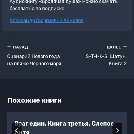
Аудиокнигу «Бродячая душа» можно скачать
бесплатно по подписке
Метки
Александр Георгиевич Асмолов
записи:
Навигация
НАЗАД
ДАЛЕЕ
по
Сценарий Нового года
S-T-I-K-S. Шатун.
записям
на пляже Чёрного моря
Книга 2
Похожие книги
Враг един. Книга третья. Слепое
дитя