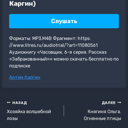
Каргин)
Слушать
Форматы: MP3,M4B Фрагмент: https:
//www.litres.ru/audiotrial/?art=11080561
Аудиокнигу «Часовщик. 6-я серия. Рассказ
«Забракованный»» можно скачать бесплатно по
подписке
Метки
Артем Каргин
записи:
Навигация
НАЗАД
ДАЛЕЕ
по
Хозяйка волшебной
Княгиня Ольга.
записям
лозы
Огненные птицы