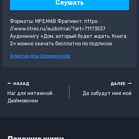
Слушать
Форматы: MP3,M4B Фрагмент: https:
//www.litres.ru/audiotrial/?art=71173537
Аудиокнигу «Дом, который будет ждать. Книга
2» можно скачать бесплатно по подписке
Метки
Александра Шервинская
записи:
Навигация
НАЗАД
ДАЛЕЕ
по
Наг для мятежной
Да забудут имя моё
записям
Дюймовочки
Похожие книги