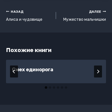
Навигация
НАЗАД
ДАЛЕЕ
по
Алиса и чудовище
Мужество мальчишки
записям
Похожие книги
Смех единорога