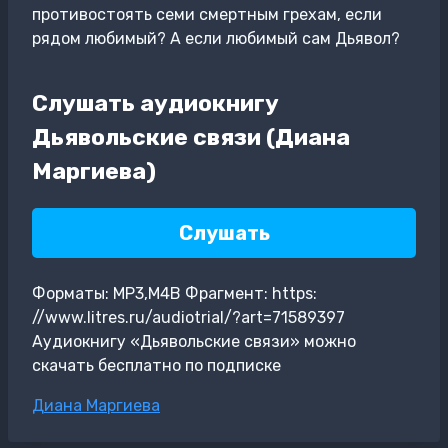
противостоять семи смертным грехам, если
рядом любимый? А если любимый сам Дьявол?
Слушать аудиокнигу
Дьявольские связи (Диана
Маргиева)
Слушать
Форматы: MP3,M4B Фрагмент: https:
//www.litres.ru/audiotrial/?art=71589397
Аудиокнигу «Дьявольские связи» можно
скачать бесплатно по подписке
Метки
Диана Маргиева
записи: