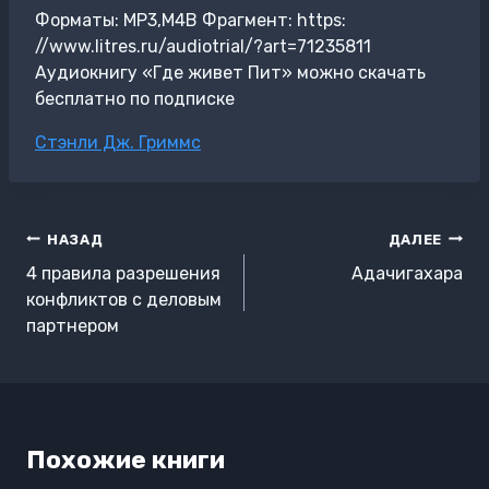
Форматы: MP3,M4B Фрагмент: https:
//www.litres.ru/audiotrial/?art=71235811
Аудиокнигу «Где живет Пит» можно скачать
бесплатно по подписке
Метки
Стэнли Дж. Гриммс
записи:
Навигация
НАЗАД
ДАЛЕЕ
по
4 правила разрешения
Адачигахара
записям
конфликтов с деловым
партнером
Похожие книги