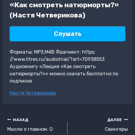
«Как смотреть натюрморты?»
(Настя Четверикова)
Слушать
Форматы: MP3,M4B Фрагмент: https:
//www.litres.ru/audiotrial/?art=70938553
Аудиокнигу «Лекция «Как смотреть
натюрморты?»» можно скачать бесплатно по
подписке
Метки
Настя Четверикова
записи:
Навигация
НАЗАД
ДАЛЕЕ
по
Мысли о главном. О
Свингеры