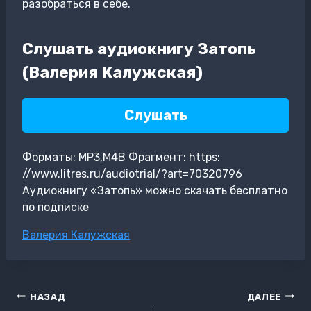
разобраться в себе.
Слушать аудиокнигу Затопь
(Валерия Калужская)
Слушать
Форматы: MP3,M4B Фрагмент: https:
//www.litres.ru/audiotrial/?art=70320796
Аудиокнигу «Затопь» можно скачать бесплатно
по подписке
Метки
Валерия Калужская
записи:
Навигация
НАЗАД
ДАЛЕЕ