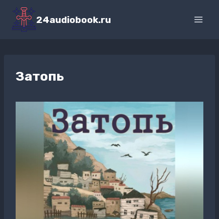
Перейти
к
24audiobook.ru
содержимому
Затопь