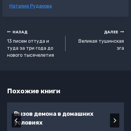
Метки
Наталия Рудакова
записи:
Навигация
НАЗАД
ДАЛЕЕ
по
13 писем оттуда и
Великая тушинская
записям
туда за три года до
зга
нового тысячелетия
Похожие книги
Вызов демона в домашних
условиях