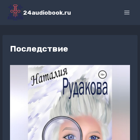
Перейти
к
24audiobook.ru
содержимому
Последствие