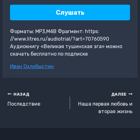
Слушать
Форматы: MP3,M4B Фрагмент: https:
//www.litres.ru/audiotrial/?art=70760590
Аудиокнигу «Великая тушинская зга» можно
скачать бесплатно по подписке
Метки
Иван Охлобыстин
записи:
Навигация
НАЗАД
ДАЛЕЕ
по
Последствие
Наша первая любовь и
записям
вторая жизнь