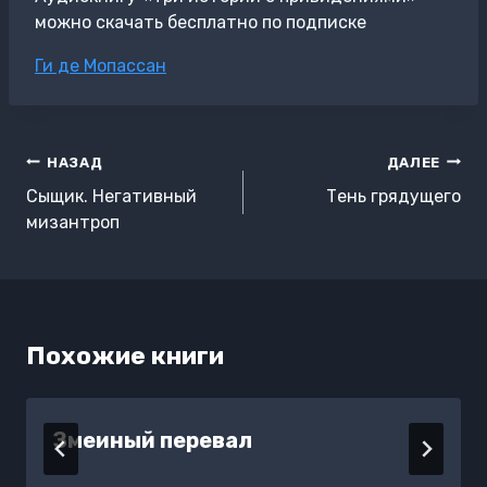
можно скачать бесплатно по подписке
Метки
Ги де Мопассан
записи:
Навигация
НАЗАД
ДАЛЕЕ
по
Сыщик. Негативный
Тень грядущего
записям
мизантроп
Похожие книги
Змеиный перевал