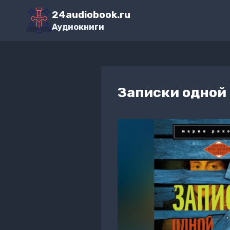
Перейти
24audiobook.ru
к
Аудиокниги
содержимому
Записки одной