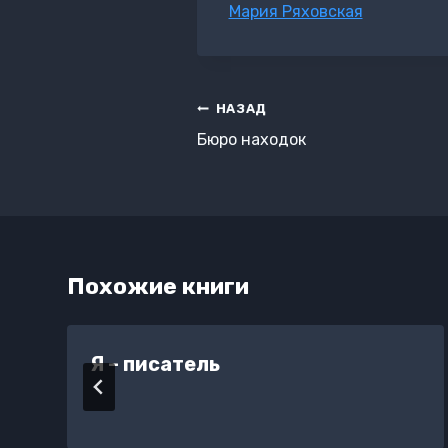
Метки
Мария Ряховская
записи:
Навигация
НАЗАД
по
Бюро находок
записям
Похожие книги
Я – писатель