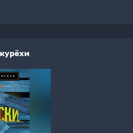
 курёхи