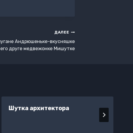
ДАЛЕЕ
ьчугане Андрюшеньке-вкусняшке
 его друге медвежонке Мишутке
Шутка архитектора