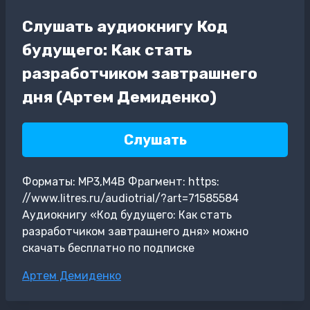
Слушать аудиокнигу Код
будущего: Как стать
разработчиком завтрашнего
дня (Артем Демиденко)
Слушать
Форматы: MP3,M4B Фрагмент: https:
//www.litres.ru/audiotrial/?art=71585584
Аудиокнигу «Код будущего: Как стать
разработчиком завтрашнего дня» можно
скачать бесплатно по подписке
Метки
Артем Демиденко
записи: