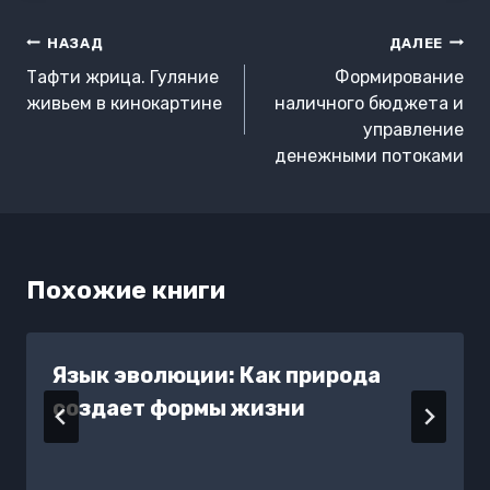
Навигация
НАЗАД
ДАЛЕЕ
по
Тафти жрица. Гуляние
Формирование
записям
живьем в кинокартине
наличного бюджета и
управление
денежными потоками
Похожие книги
Язык эволюции: Как природа
создает формы жизни