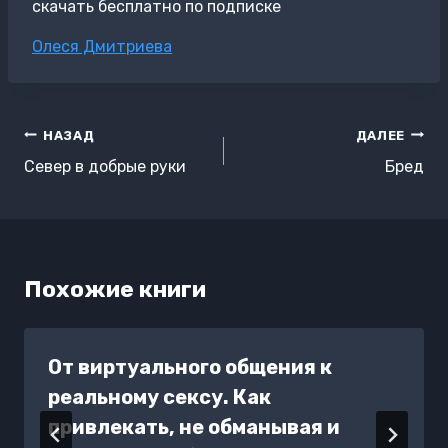
скачать бесплатно по подписке
Метки
Олеся Дмитриева
записи:
Навигация
НАЗАД
ДАЛЕЕ
по
Север в добрые руки
Бред
записям
Похожие книги
От виртуального общения к
реальному сексу. Как
привлекать, не обманывая и