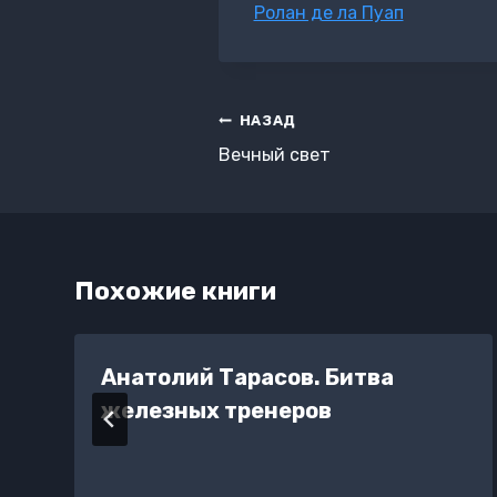
Метки
Ролан де ла Пуап
записи:
Навигация
НАЗАД
по
Вечный свет
записям
Похожие книги
Анатолий Тарасов. Битва
железных тренеров