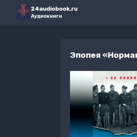
Перейти
24audiobook.ru
к
Аудиокниги
содержимому
Эпопея «Норма