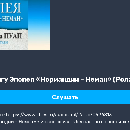
гу Эпопея «Нормандии – Неман» (Рола
Слушать
 https: //www.litres.ru/audiotrial/?art=70696813
андии – Неман»» можно скачать бесплатно по подписке