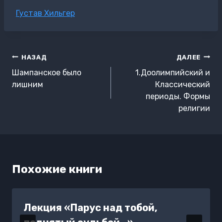
Метки
Густав Хильгер
записи:
Навигация
НАЗАД
ДАЛЕЕ
по
Шампанское было
1.Доолимпийский и
записям
лишним
Классический
периоды. Формы
религии
Похожие книги
Лекция «Парус над тобой,